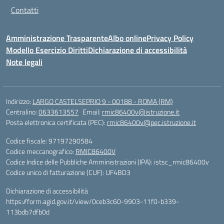
Contatti
Amministrazione Trasparente
Albo online
Privacy Policy
Modello Esercizio Diritti
Dichiarazione di accessibilità
Note legali
Indirizzo:
LARGO CASTELSEPRIO 9 - 00188 - ROMA (RM)
Centralino:
0633613557
Email:
rmic86400v@istruzione.it
Posta elettronica certificata (PEC):
rmic86400v@pec.istruzione.it
Codice fiscale: 97197290584
Codice meccanografico:
RMIC86400V
Codice Indice delle Pubbliche Amministrazioni (IPA): istsc_rmic86400v
Codice unico di fatturazione (CUF): UF4BD3
Dichiarazione di accessibilità
https://form.agid.gov.it/view/0ceb3c60-9903-11f0-b339-
113bdb7dfb0d