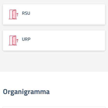
RSU
URP
Organigramma