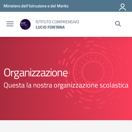
Vai ai contenuti
Vai al menu di navigazione
Vai al footer
Ministero dell'Istruzione e del Merito
ISTITUTO COMPRENSIVO
LUCIO FONTANA
Organizzazione
Questa la nostra organizzazione scolastica