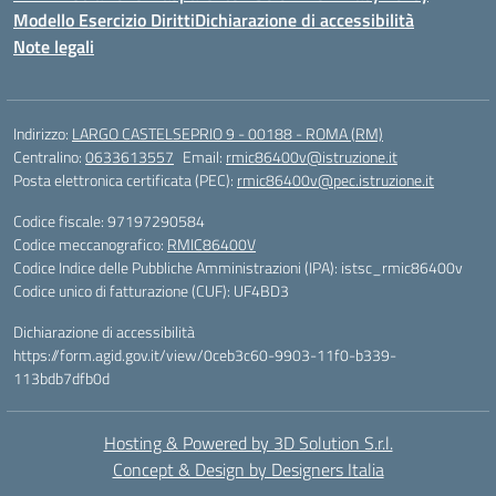
Modello Esercizio Diritti
Dichiarazione di accessibilità
Note legali
Indirizzo:
LARGO CASTELSEPRIO 9 - 00188 - ROMA (RM)
Centralino:
0633613557
Email:
rmic86400v@istruzione.it
Posta elettronica certificata (PEC):
rmic86400v@pec.istruzione.it
Codice fiscale: 97197290584
Codice meccanografico:
RMIC86400V
Codice Indice delle Pubbliche Amministrazioni (IPA): istsc_rmic86400v
Codice unico di fatturazione (CUF): UF4BD3
Dichiarazione di accessibilità
https://form.agid.gov.it/view/0ceb3c60-9903-11f0-b339-
113bdb7dfb0d
Hosting & Powered by 3D Solution S.r.l.
Concept & Design by Designers Italia