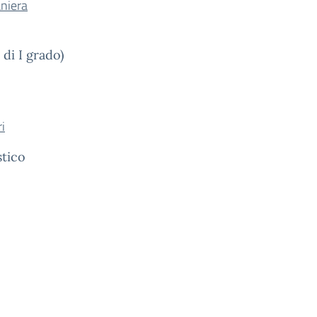
aniera
 di I grado)
i
stico