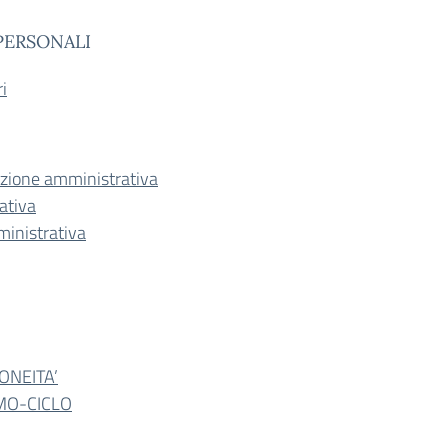
PERSONALI
i
azione amministrativa
ativa
inistrativa
ONEITA’
MO-CICLO