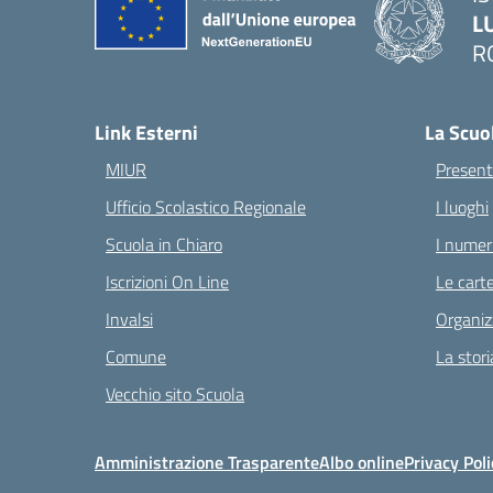
L
R
— 
Link Esterni
La Scuo
MIUR
Present
Ufficio Scolastico Regionale
I luoghi
Scuola in Chiaro
I numeri
Iscrizioni On Line
Le carte
Invalsi
Organiz
Comune
La stori
Vecchio sito Scuola
Amministrazione Trasparente
Albo online
Privacy Poli