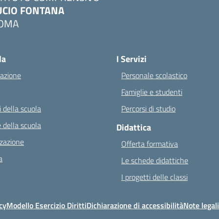
UCIO FONTANA
OMA
Visita la pagina iniziale della scuola
la
I Servizi
azione
Personale scolastico
Famiglie e studenti
 della scuola
Percorsi di studio
 della scuola
Didattica
zazione
Offerta formativa
a
Le schede didattiche
I progetti delle classi
cy
Modello Esercizio Diritti
Dichiarazione di accessibilità
Note legali