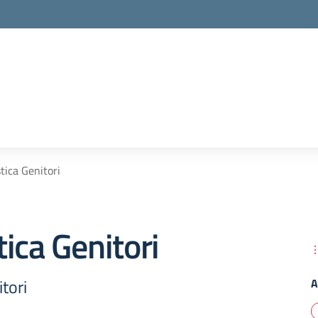
tica Genitori
ica Genitori
tori
A