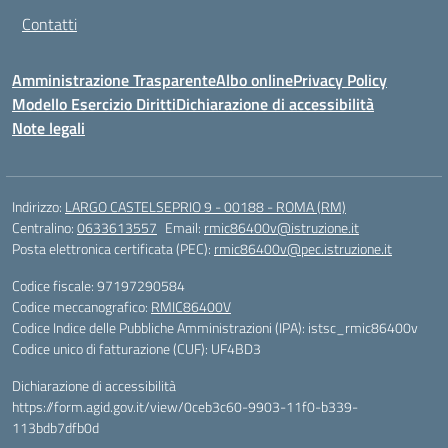
Contatti
Amministrazione Trasparente
Albo online
Privacy Policy
Modello Esercizio Diritti
Dichiarazione di accessibilità
Note legali
Indirizzo:
LARGO CASTELSEPRIO 9 - 00188 - ROMA (RM)
Centralino:
0633613557
Email:
rmic86400v@istruzione.it
Posta elettronica certificata (PEC):
rmic86400v@pec.istruzione.it
Codice fiscale: 97197290584
Codice meccanografico:
RMIC86400V
Codice Indice delle Pubbliche Amministrazioni (IPA): istsc_rmic86400v
Codice unico di fatturazione (CUF): UF4BD3
Dichiarazione di accessibilità
https://form.agid.gov.it/view/0ceb3c60-9903-11f0-b339-
113bdb7dfb0d