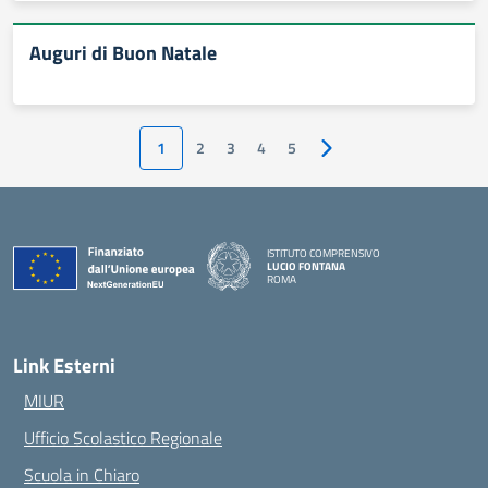
Auguri di Buon Natale
1
2
3
4
5
Pagina successiva
ISTITUTO COMPRENSIVO
LUCIO FONTANA
ROMA
— Visita la pagina iniziale della scuola
Link Esterni
MIUR
Ufficio Scolastico Regionale
Scuola in Chiaro