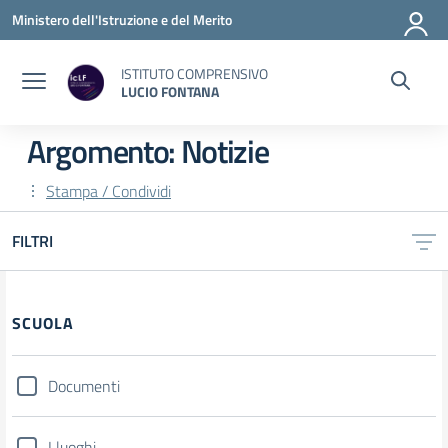
Vai ai contenuti
Vai al menu di navigazione
Vai al footer
Ministero dell'Istruzione e del Merito
ISTITUTO COMPRENSIVO
LUCIO FONTANA
Argomento: Notizie
Stampa / Condividi
FILTRI
Filtri
SCUOLA
Documenti
I luoghi