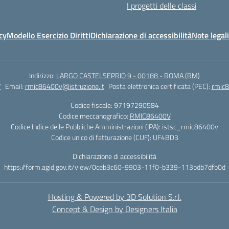
I progetti delle classi
cy
Modello Esercizio Diritti
Dichiarazione di accessibilità
Note legali
Indirizzo:
LARGO CASTELSEPRIO 9 - 00188 - ROMA (RM)
7
Email:
rmic86400v@istruzione.it
Posta elettronica certificata (PEC):
rmic8
Codice fiscale: 97197290584
Codice meccanografico:
RMIC86400V
Codice Indice delle Pubbliche Amministrazioni (IPA): istsc_rmic86400v
Codice unico di fatturazione (CUF): UF4BD3
Dichiarazione di accessibilità
https://form.agid.gov.it/view/0ceb3c60-9903-11f0-b339-113bdb7dfb0d
Hosting & Powered by 3D Solution S.r.l.
Concept & Design by Designers Italia