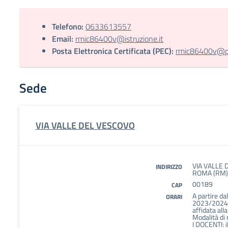
Telefono:
0633613557
Email:
rmic86400v@istruzione.it
Posta Elettronica Certificata (PEC):
rmic86400v@pec
Sede
VIA VALLE DEL VESCOVO
VIA VALLE 
INDIRIZZO
ROMA (RM)
00189
CAP
A partire da
ORARI
2023/2024 la
affidata all
Modalità di
I DOCENTI: i