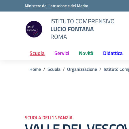
Vai ai contenuti
Vai al menu di navigazione
Vai al footer
Ministero dell'Istruzione e del Merito
ISTITUTO COMPRENSIVO
LUCIO FONTANA
ROMA
Scuola
Servizi
Novità
Didattica
Home
Scuola
Organizzazione
Istituto Com
SCUOLA DELL'INFANZIA
VALLE DEL VESCO