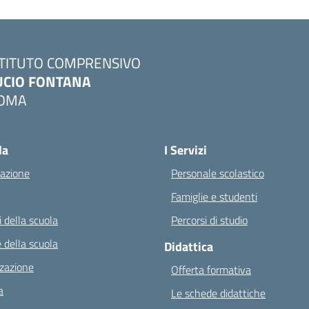
STITUTO COMPRENSIVO
UCIO FONTANA
OMA
Visita la pagina iniziale della scuola
la
I Servizi
azione
Personale scolastico
Famiglie e studenti
 della scuola
Percorsi di studio
 della scuola
Didattica
zazione
Offerta formativa
a
Le schede didattiche