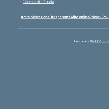
Vecchio sito Scuola
Amministrazione Trasparente
Albo online
Privacy Poli
Centralino:
063361355