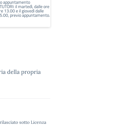
vio appuntamento
UTORI: il martedì, dalle ore
re 13.00 e il giovedì dalle
15.00, previo appuntamento.
ia della propria
rilasciato sotto Licenza