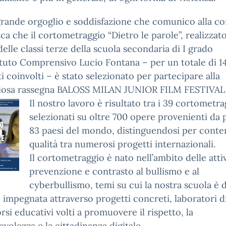
grande orgoglio e soddisfazione che comunico alla c
ica che il cortometraggio “Dietro le parole”, realizzato
delle classi terze della scuola secondaria di I grado
tituto Comprensivo Lucio Fontana – per un totale di 1
i coinvolti – è stato selezionato per partecipare alla
giosa rassegna BALOSS MILAN JUNIOR FILM FESTIVAL
Il nostro lavoro è risultato tra i 39 cortometra
selezionati su oltre 700 opere provenienti da p
83 paesi del mondo, distinguendosi per conte
qualità tra numerosi progetti internazionali.
Il cortometraggio è nato nell’ambito delle attiv
prevenzione e contrasto al bullismo e al
cyberbullismo, temi su cui la nostra scuola è 
impegnata attraverso progetti concreti, laboratori di
rsi educativi volti a promuovere il rispetto, la
volezza e la cittadinanza digitale.