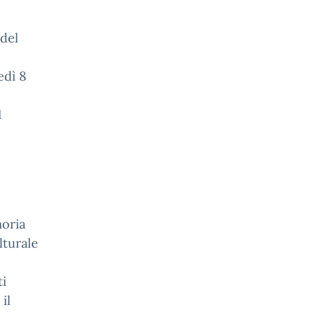
del
edì 8
1
oria
lturale
e
ti
il