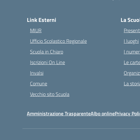
— 
Link Esterni
La Scuo
MIUR
Present
Ufficio Scolastico Regionale
I luoghi
Scuola in Chiaro
I numeri
Iscrizioni On Line
Le carte
Invalsi
Organiz
Comune
La stori
Vecchio sito Scuola
Amministrazione Trasparente
Albo online
Privacy Poli