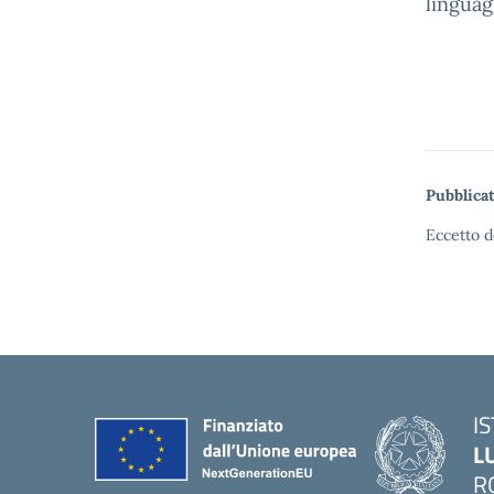
linguag
Pubblicat
Eccetto d
I
L
R