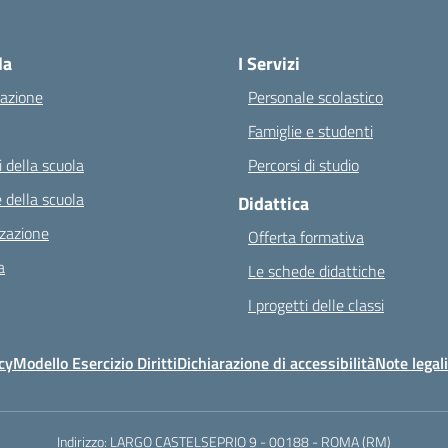
Visita la pagina iniziale della scuola
la
I Servizi
azione
Personale scolastico
Famiglie e studenti
 della scuola
Percorsi di studio
 della scuola
Didattica
zazione
Offerta formativa
a
Le schede didattiche
I progetti delle classi
cy
Modello Esercizio Diritti
Dichiarazione di accessibilità
Note legali
Indirizzo:
LARGO CASTELSEPRIO 9 - 00188 - ROMA (RM)