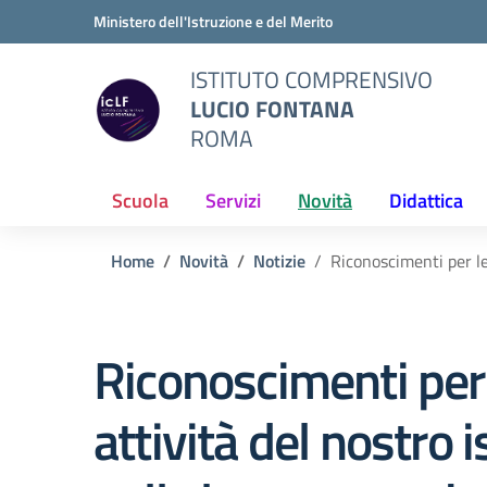
Vai ai contenuti
Vai al menu di navigazione
Vai al footer
Ministero dell'Istruzione e del Merito
ISTITUTO COMPRENSIVO
LUCIO FONTANA
ROMA
Scuola
Servizi
Novità
Didattica
Home
Novità
Notizie
Riconoscimenti per le
Riconoscimenti per
attività del nostro i