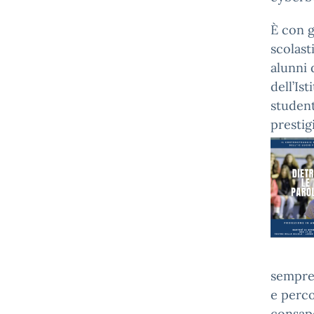
È con 
scolast
alunni 
dell’Is
student
presti
sempre 
e perco
consape