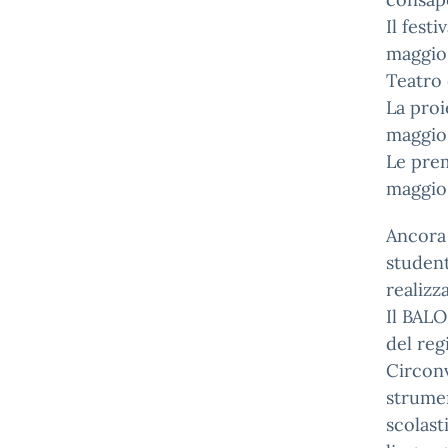
Il fest
maggio 
Teatro 
La proi
maggio 
Le prem
maggio
Ancora 
student
realizz
Il BAL
del reg
Circonv
strumen
scolasti