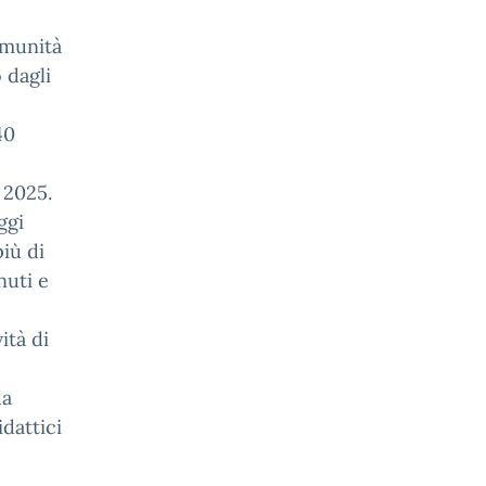
omunità
 dagli
40
 2025.
ggi
iù di
nuti e
ità di
da
dattici