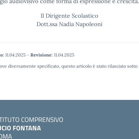
gio audiovisivo come forma di espressione e crescita.
Il Dirigente Scolastico
Dott.ssa Nadia Napoleoni
o:
11.04.2025
-
Revisione:
11.04.2025
ove diversamente specificato, questo articolo è stato rilasciato sott
STITUTO COMPRENSIVO
UCIO FONTANA
OMA