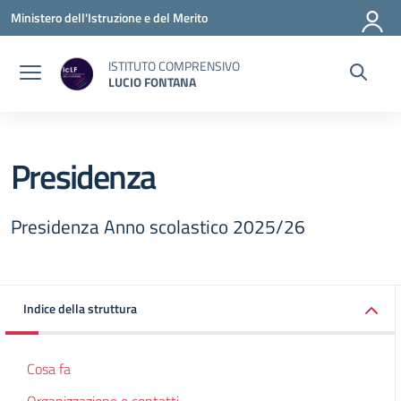
Vai ai contenuti
Vai al menu di navigazione
Vai al footer
Ministero dell'Istruzione e del Merito
ISTITUTO COMPRENSIVO
LUCIO FONTANA
Presidenza
Presidenza Anno scolastico 2025/26
Indice della struttura
Cosa fa