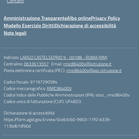
Contatti
Amministrazione Trasparente
Albo online
Privacy Policy
Modello Esercizio Diritti
Dichiarazione di accessibilità
Note legali
Indirizzo:
LARGO CASTELSEPRIO 9 - 00188 - ROMA (RM)
Centralino:
0633613557
Email:
rmic86400v@istruzione.it
Posta elettronica certificata (PEC):
rmic86400v@pec.istruzione.it
Codice fiscale: 97197290584
Codice meccanografico:
RMIC86400V
Codice Indice delle Pubbliche Amministrazioni (IPA): istsc_rmic86400v
Codice unico di fatturazione (CUF): UF4BD3
Dichiarazione di accessibilità
https://form.agid.gov.it/view/0ceb3c60-9903-11f0-b339-
113bdb7dfb0d