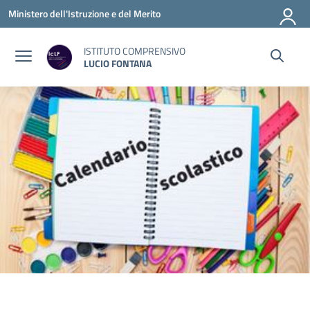
Vai ai contenuti
Vai al menu di navigazione
Vai al footer
Ministero dell'Istruzione e del Merito
ISTITUTO COMPRENSIVO
LUCIO FONTANA