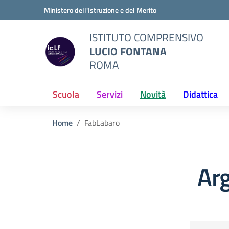
Vai ai contenuti
Vai al menu di navigazione
Vai al footer
Ministero dell'Istruzione e del Merito
ISTITUTO COMPRENSIVO
LUCIO FONTANA
ROMA
Scuola
Servizi
Novità
Didattica
Home
FabLabaro
Ar