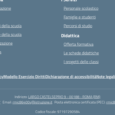
azione
Personale scolastico
Famiglie e studenti
 della scuola
Percorsi di studio
 della scuola
Didattica
zazione
Offerta formativa
a
Le schede didattiche
I progetti delle classi
cy
Modello Esercizio Diritti
Dichiarazione di accessibilità
Note legali
Indirizzo:
LARGO CASTELSEPRIO 9 - 00188 - ROMA (RM)
7
Email:
rmic86400v@istruzione.it
Posta elettronica certificata (PEC):
rmic8
Codice fiscale: 97197290584