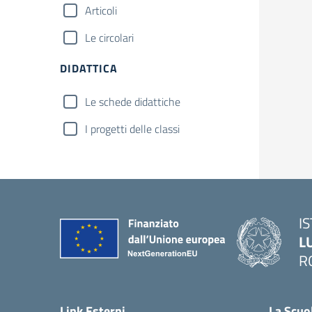
Articoli
Le circolari
DIDATTICA
Le schede didattiche
I progetti delle classi
I
L
R
— 
Link Esterni
La Scuo