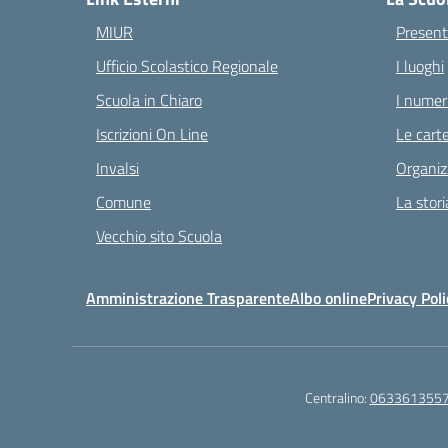
MIUR
Present
Ufficio Scolastico Regionale
I luoghi
Scuola in Chiaro
I numeri
Iscrizioni On Line
Le carte
Invalsi
Organiz
Comune
La stori
Vecchio sito Scuola
Amministrazione Trasparente
Albo online
Privacy Poli
Centralino:
063361355