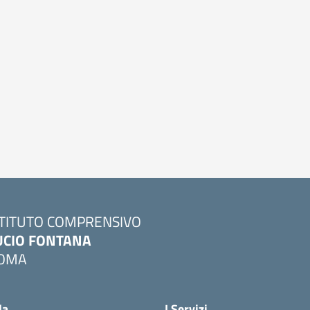
STITUTO COMPRENSIVO
UCIO FONTANA
OMA
Visita la pagina iniziale della scuola
la
I Servizi