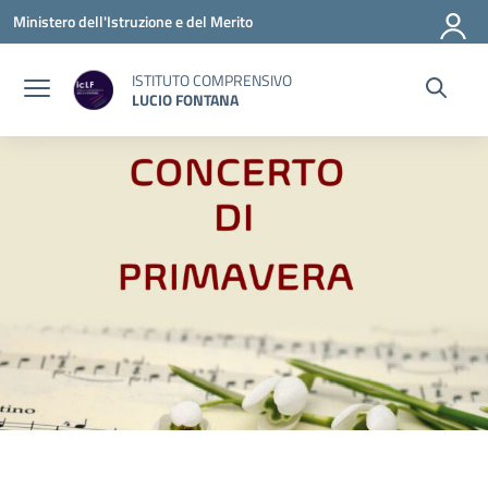
Vai ai contenuti
Vai al menu di navigazione
Vai al footer
Ministero dell'Istruzione e del Merito
ISTITUTO COMPRENSIVO
LUCIO FONTANA