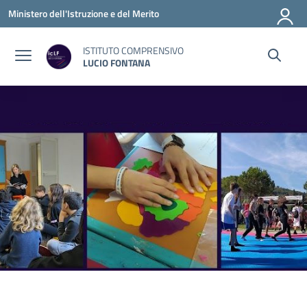
Vai ai contenuti
Vai al menu di navigazione
Vai al footer
Ministero dell'Istruzione e del Merito
ISTITUTO COMPRENSIVO
LUCIO FONTANA