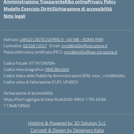
Amministrazione Trasparente
Albo online
Privacy Policy
Modello Esercizio Diritti
Dichiarazione di accessibilità
Note legali
Indirizzo:
LARGO CASTELSEPRIO 9 - 00188 - ROMA (RM)
Centralino:
0633613557
Email:
rmic86400v@istruzione.it
Posta elettronica certificata (PEC):
rmic86400v@pec.istruzione.it
Codice fiscale: 97197290584
Codice meccanografico:
RMIC86400V
Codice Indice delle Pubbliche Amministrazioni (IPA): istsc_rmic86400v
Codice unico di fatturazione (CUF): UF4BD3
Dichiarazione di accessibilità
https://form.agid.gov.it/view/0ceb3c60-9903-11f0-b339-
113bdb7dfb0d
Hosting & Powered by 3D Solution S.r.l.
Concept & Design by Designers Italia