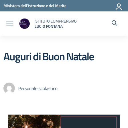
Vai ai contenuti
Vai al menu di navigazione
Vai al footer
Ministero dell'Istruzione e del Merito
ISTITUTO COMPRENSIVO
LUCIO FONTANA
Auguri di Buon Natale
Personale scolastico