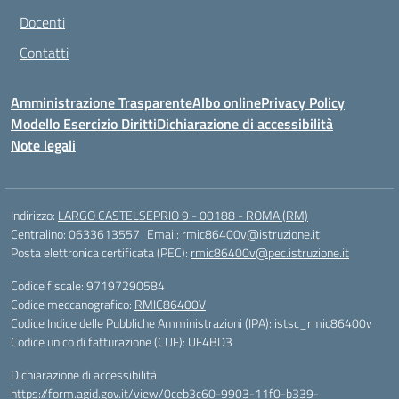
Docenti
Contatti
Amministrazione Trasparente
Albo online
Privacy Policy
Modello Esercizio Diritti
Dichiarazione di accessibilità
Note legali
Indirizzo:
LARGO CASTELSEPRIO 9 - 00188 - ROMA (RM)
Centralino:
0633613557
Email:
rmic86400v@istruzione.it
Posta elettronica certificata (PEC):
rmic86400v@pec.istruzione.it
Codice fiscale: 97197290584
Codice meccanografico:
RMIC86400V
Codice Indice delle Pubbliche Amministrazioni (IPA): istsc_rmic86400v
Codice unico di fatturazione (CUF): UF4BD3
Dichiarazione di accessibilità
https://form.agid.gov.it/view/0ceb3c60-9903-11f0-b339-