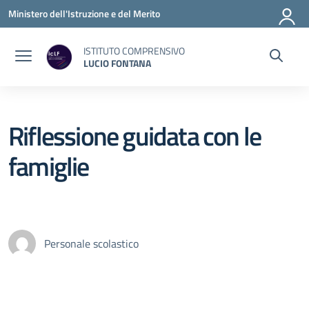
Vai ai contenuti
Vai al menu di navigazione
Vai al footer
Ministero dell'Istruzione e del Merito
ISTITUTO COMPRENSIVO
LUCIO FONTANA
Riflessione guidata con le
famiglie
Personale scolastico