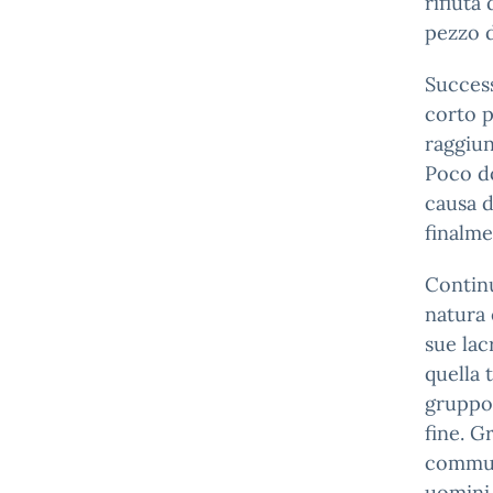
rifiuta
pezzo d
Success
corto p
raggiun
Poco do
causa d
finalme
Continu
natura 
sue lac
quella 
gruppo 
fine. G
commuov
uomini 