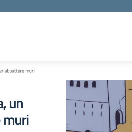
er abbattere muri
a, un
 muri