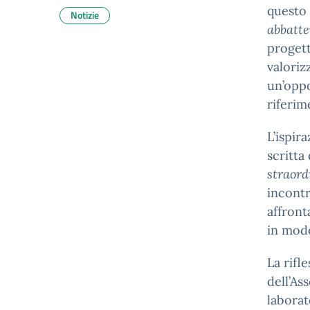
questo 
Notizie
abbatte
progett
valorizz
un’oppo
riferim
L’ispir
scritta
straord
incontr
affront
in mod
La rifl
dell’As
laborat