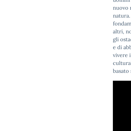
nuovo m
natura.
fondame
altri, 
gli ost
e di ab
vivere 
cultura
basato 