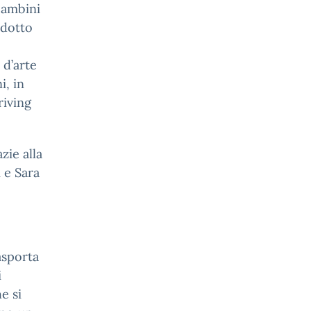
 bambini
ndotto
 d’arte
i, in
riving
zie alla
i e Sara
asporta
i
e si