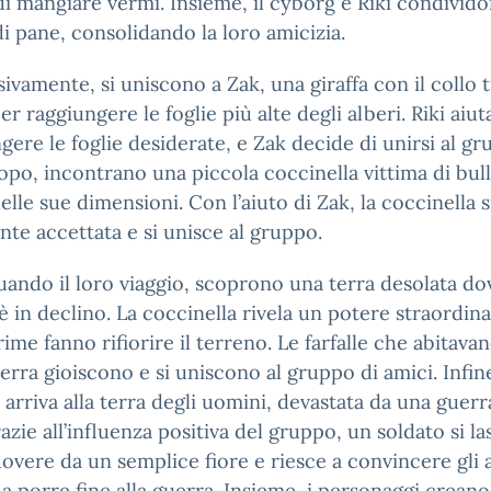
 di mangiare vermi. Insieme, il cyborg e Riki condivid
i pane, consolidando la loro amicizia.
ivamente, si uniscono a Zak, una giraffa con il collo
er raggiungere le foglie più alte degli alberi. Riki aiut
gere le foglie desiderate, e Zak decide di unirsi al gr
po, incontrano una piccola coccinella vittima di bul
elle sue dimensioni. Con l’aiuto di Zak, la coccinella s
nte accettata e si unisce al gruppo.
ando il loro viaggio, scoprono una terra desolata dov
è in declino. La coccinella rivela un potere straordina
rime fanno rifiorire il terreno. Le farfalle che abitava
terra gioiscono e si uniscono al gruppo di amici. Infine
arriva alla terra degli uomini, devastata da una guerr
razie all’influenza positiva del gruppo, un soldato si la
ere da un semplice fiore e riesce a convincere gli a
a porre fine alla guerra. Insieme, i personaggi crean