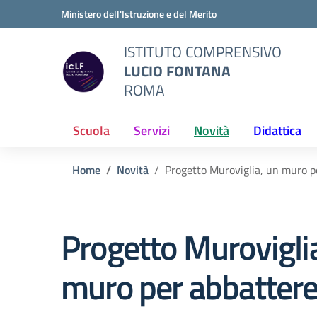
Vai ai contenuti
Vai al menu di navigazione
Vai al footer
Ministero dell'Istruzione e del Merito
ISTITUTO COMPRENSIVO
LUCIO FONTANA
ROMA
Scuola
Servizi
Novità
Didattica
Home
Novità
Progetto Muroviglia, un muro p
Progetto Murovigli
muro per abbattere