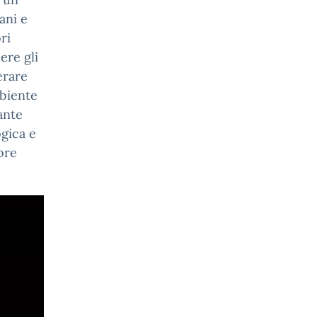
ani e
ri
ere gli
erare
mbiente
ante
ogica e
ore