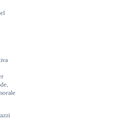
el
i
tiva
er
nde,
morale
gazzi
n