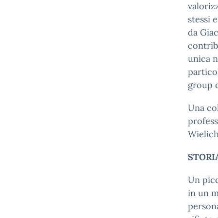
valoriz
stessi 
da Giac
contrib
unica n
partico
group d
Una col
profess
Wielich
STORI
Un picc
in un m
persona