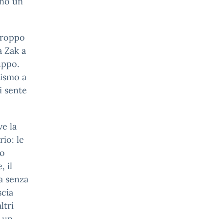
ono un
 troppo
a Zak a
uppo.
lismo a
i sente
e la
rio: le
no
, il
a senza
scia
ltri
o un