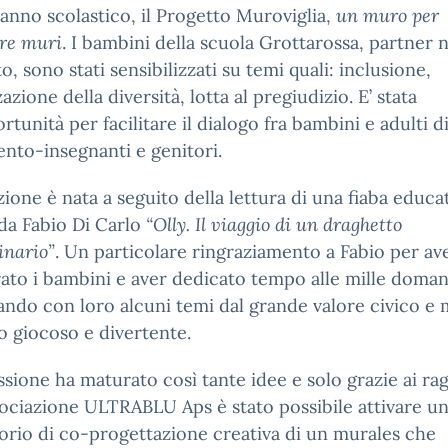
anno scolastico, il Progetto Muroviglia,
un muro per
re muri
. I bambini della scuola Grottarossa, partner n
o, sono stati sensibilizzati su temi quali: inclusione,
azione della diversità, lotta al pregiudizio. E’ stata
rtunità per facilitare il dialogo fra bambini e adulti d
ento-insegnanti e genitori.
azione è nata a seguito della lettura di una fiaba educa
 da Fabio Di Carlo
“Olly. Il viaggio di un draghetto
inario”
. Un particolare ringraziamento a Fabio per av
ato i bambini e aver dedicato tempo alle mille doma
ando con loro alcuni temi dal grande valore civico e 
o giocoso e divertente.
essione ha maturato così tante idee e solo grazie ai ra
sociazione ULTRABLU Aps è stato possibile attivare u
orio di co-progettazione creativa di un murales che