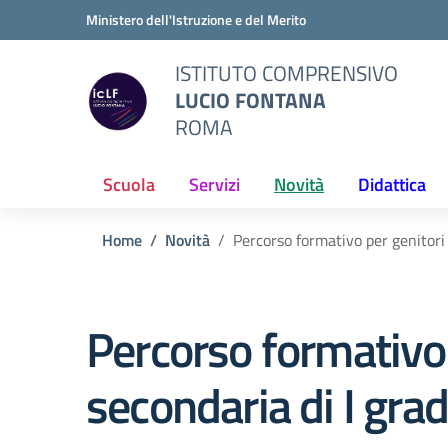
Vai ai contenuti
Vai al menu di navigazione
Vai al footer
Ministero dell'Istruzione e del Merito
ISTITUTO COMPRENSIVO
LUCIO FONTANA
ROMA
Scuola
Servizi
Novità
Didattica
Home
Novità
Percorso formativo per genitori 
Percorso formativo 
secondaria di I gra