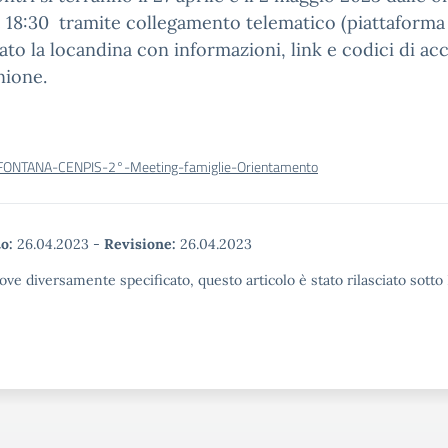
e 18:30 tramite collegamento telematico (piattaform
gato la locandina con informazioni, link e codici di ac
unione.
FONTANA-CENPIS-2°-Meeting-famiglie-Orientamento
o:
26.04.2023
-
Revisione:
26.04.2023
ove diversamente specificato, questo articolo è stato rilasciato sott