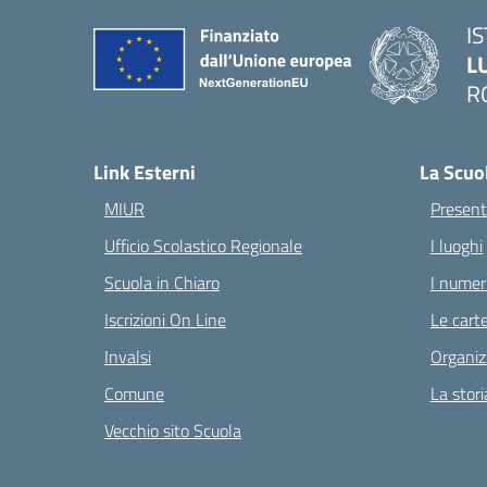
I
L
R
— 
Link Esterni
La Scuo
MIUR
Present
Ufficio Scolastico Regionale
I luoghi
Scuola in Chiaro
I numeri
Iscrizioni On Line
Le carte
Invalsi
Organiz
Comune
La stori
Vecchio sito Scuola