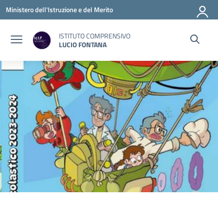
Vai ai contenuti
Vai al menu di navigazione
Vai al footer
Ministero dell'Istruzione e del Merito
ISTITUTO COMPRENSIVO
LUCIO FONTANA