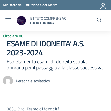
Vai ai contenuti
Vai al menu di navigazione
Vai al footer
Ministero dell'Istruzione e del Merito
ISTITUTO COMPRENSIVO
LUCIO FONTANA
Circolare 88
ESAME DI IDONEITA’ A.S.
2023-2024
Espletamento esami di idoneità scuola
primaria per il passaggio alla classe successiva
Personale scolastico
088_Circ. Esame di idoneità