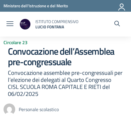
Vai ai contenuti
Vai al menu di navigazione
Vai al footer
Ministero dell'Istruzione e del Merito
ISTITUTO COMPRENSIVO
LUCIO FONTANA
Circolare 23
Convocazione dell’Assemblea
pre-congressuale
Convocazione assemblee pre-congressuali per
l’elezione dei delegati al Quarto Congresso
CISL SCUOLA ROMA CAPITALE E RIETI del
06/02/2025
Personale scolastico