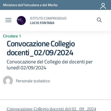
Vai ai contenuti
Vai al menu di navigazione
Vai al footer
Ministero dell'Istruzione e del Merito
ISTITUTO COMPRENSIVO
LUCIO FONTANA
Circolare 1
Convocazione Collegio
docenti_02/09/2024
Convocazione del Collegio dei docenti per
lunedì 02/09/2024
Personale scolastico
Convocazione Collegio docenti del 02_09_2024