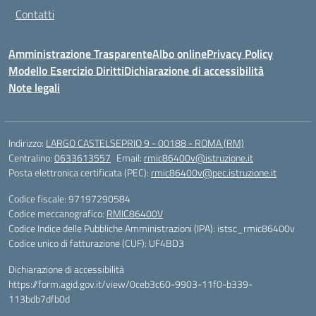
Contatti
Amministrazione Trasparente
Albo online
Privacy Policy
Modello Esercizio Diritti
Dichiarazione di accessibilità
Note legali
Indirizzo:
LARGO CASTELSEPRIO 9 - 00188 - ROMA (RM)
Centralino:
0633613557
Email:
rmic86400v@istruzione.it
Posta elettronica certificata (PEC):
rmic86400v@pec.istruzione.it
Codice fiscale: 97197290584
Codice meccanografico:
RMIC86400V
Codice Indice delle Pubbliche Amministrazioni (IPA): istsc_rmic86400v
Codice unico di fatturazione (CUF): UF4BD3
Dichiarazione di accessibilità
https://form.agid.gov.it/view/0ceb3c60-9903-11f0-b339-
113bdb7dfb0d