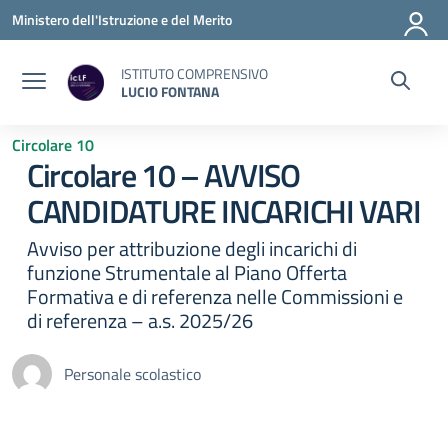
Vai ai contenuti
Vai al menu di navigazione
Vai al footer
Ministero dell'Istruzione e del Merito
ISTITUTO COMPRENSIVO
LUCIO FONTANA
Circolare 10
Circolare 10 – AVVISO
CANDIDATURE INCARICHI VARI
Avviso per attribuzione degli incarichi di
funzione Strumentale al Piano Offerta
Formativa e di referenza nelle Commissioni e
di referenza – a.s. 2025/26
Personale scolastico