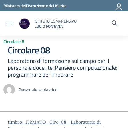
Vai ai contenuti
Vai al menu di navigazione
Vai al footer
Ministero dell'Istruzione e del Merito
ISTITUTO COMPRENSIVO
LUCIO FONTANA
Circolare 8
Circolare 08
Laboratorio di formazione sul campo per il
personale docente: Pensiero computazionale:
programmare per imparare
Personale scolastico
timbro_FIRMATO_Circ. 08_ Laboratorio di