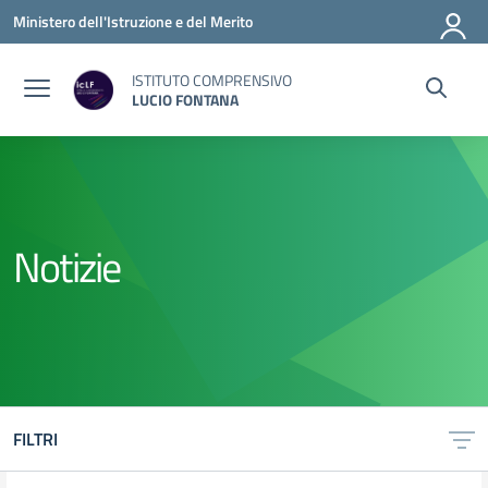
Vai ai contenuti
Vai al menu di navigazione
Vai al footer
Ministero dell'Istruzione e del Merito
ISTITUTO COMPRENSIVO
LUCIO FONTANA
Notizie
FILTRI