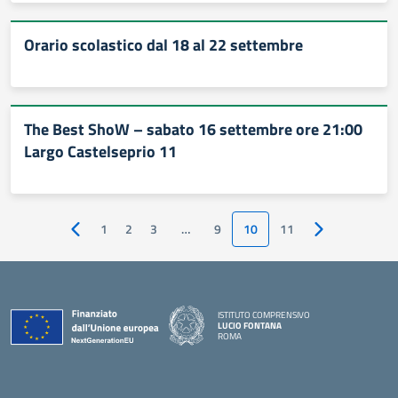
Orario scolastico dal 18 al 22 settembre
The Best ShoW – sabato 16 settembre ore 21:00
Largo Castelseprio 11
1
2
3
…
9
10
11
Pagina precedente
Pagina success
ISTITUTO COMPRENSIVO
LUCIO FONTANA
ROMA
— Visita la pagina iniziale della scuola