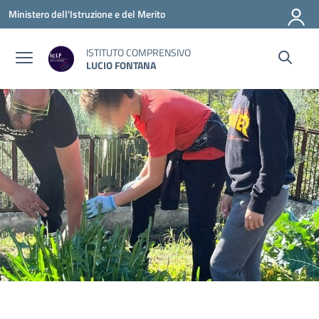
Vai ai contenuti
Vai al menu di navigazione
Vai al footer
Ministero dell'Istruzione e del Merito
ISTITUTO COMPRENSIVO
LUCIO FONTANA