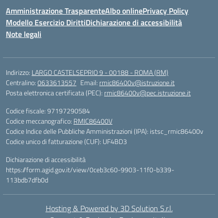
Amministrazione Trasparente
Albo online
Privacy Policy
Modello Esercizio Diritti
Dichiarazione di accessibilità
Note legali
Indirizzo:
LARGO CASTELSEPRIO 9 - 00188 - ROMA (RM)
Centralino:
0633613557
Email:
rmic86400v@istruzione.it
Posta elettronica certificata (PEC):
rmic86400v@pec.istruzione.it
Codice fiscale: 97197290584
Codice meccanografico:
RMIC86400V
Codice Indice delle Pubbliche Amministrazioni (IPA): istsc_rmic86400v
Codice unico di fatturazione (CUF): UF4BD3
Dichiarazione di accessibilità
https://form.agid.gov.it/view/0ceb3c60-9903-11f0-b339-
113bdb7dfb0d
Hosting & Powered by 3D Solution S.r.l.