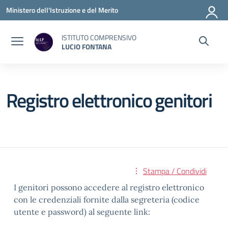
Vai ai contenuti
Vai al menu di navigazione
Vai al footer
Ministero dell'Istruzione e del Merito
ISTITUTO COMPRENSIVO
LUCIO FONTANA
Registro elettronico genitori
Stampa / Condividi
I genitori possono accedere al registro elettronico
con le credenziali fornite dalla segreteria (codice
utente e password) al seguente link: