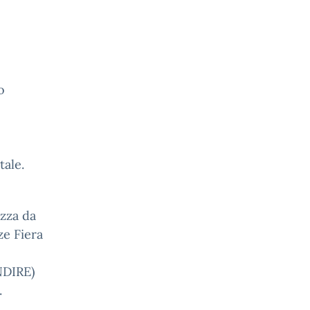
o
tale.
ezza da
ze Fiera
NDIRE)
.