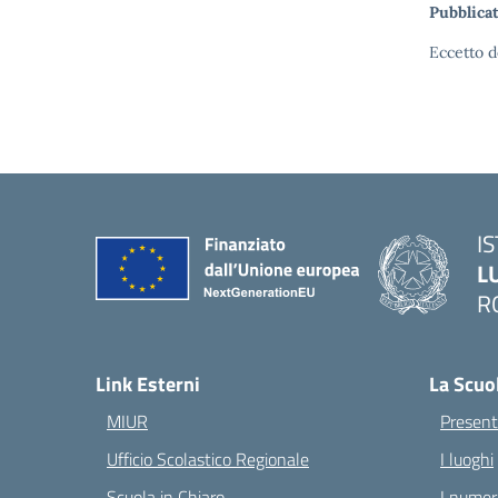
Pubblicat
Eccetto d
I
L
R
— 
Link Esterni
La Scuo
MIUR
Present
Ufficio Scolastico Regionale
I luoghi
Scuola in Chiaro
I numeri