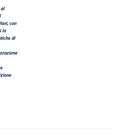
 al
l
tori, con
i in
tiche di
izzazione
ze
izione