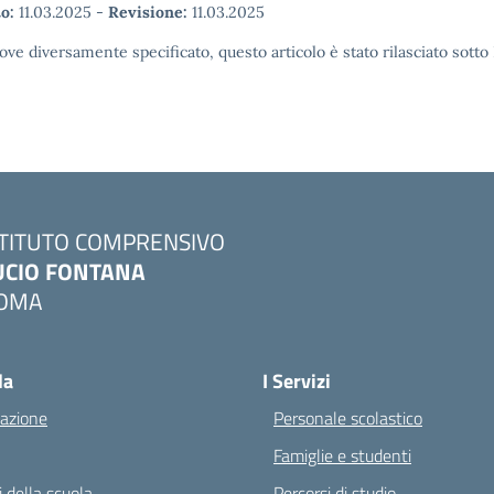
o:
11.03.2025
-
Revisione:
11.03.2025
ove diversamente specificato, questo articolo è stato rilasciato sott
STITUTO COMPRENSIVO
UCIO FONTANA
OMA
Visita la pagina iniziale della scuola
la
I Servizi
azione
Personale scolastico
Famiglie e studenti
 della scuola
Percorsi di studio