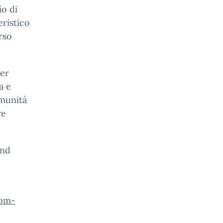
io di
ristico
rso
ner
a e
omunità
re
and
oom-