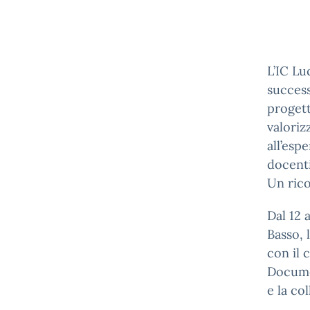
L’IC Lu
success
progett
valoriz
all’esp
docenti
Un rico
Dal 12 
Basso, 
con il 
Documen
e la co