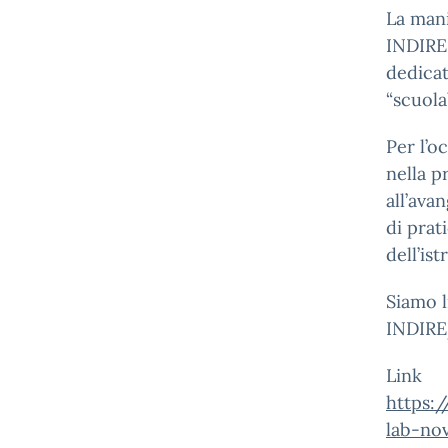
La mani
INDIRE,
dedicat
“scuola”
Per l’o
nella p
all’ava
di prat
dell’ist
Siamo l
INDIRE
Link
https:/
lab-nov