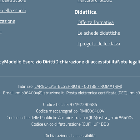
 della scuola
Didattica
zazione
Offerta formativa
a
Le schede didattiche
I progetti delle classi
cy
Modello Esercizio Diritti
Dichiarazione di accessibilità
Note legali
Indirizzo:
LARGO CASTELSEPRIO 9 - 00188 - ROMA (RM)
7
Email:
rmic86400v@istruzione.it
Posta elettronica certificata (PEC):
rmic8
Codice fiscale: 97197290584
Codice meccanografico:
RMIC86400V
Codice Indice delle Pubbliche Amministrazioni (IPA): istsc_rmic86400v
Codice unico di fatturazione (CUF): UF4BD3
Dichiarazione di accessibilità