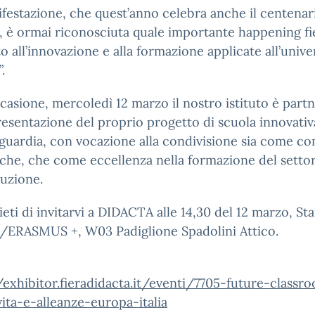
festazione, che quest’anno celebra anche il centenar
 è ormai riconosciuta quale importante happening fie
o all’innovazione e alla formazione applicate all’unive
.
ccasione, mercoledì 12 marzo il nostro istituto è part
resentazione del proprio progetto di scuola innovativ
nguardia, con vocazione alla condivisione sia come c
iche, che come eccellenza nella formazione del setto
ruzione.
ieti di invitarvi a DIDACTA alle 14,30 del 12 marzo, St
/ERASMUS +, W03 Padiglione Spadolini Attico.
/exhibitor.fieradidacta.it/eventi/7705-future-classr
ita-e-alleanze-europa-italia