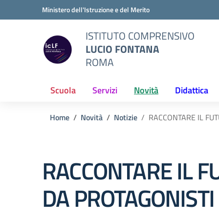
Vai ai contenuti
Vai al menu di navigazione
Vai al footer
Ministero dell'Istruzione e del Merito
ISTITUTO COMPRENSIVO
LUCIO FONTANA
ROMA
Scuola
Servizi
Novità
Didattica
Home
Novità
Notizie
RACCONTARE IL FU
RACCONTARE IL F
DA PROTAGONISTI