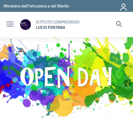
Vai ai contenuti
Vai al menu di navigazione
Vai al footer
Ministero dell'Istruzione e del Merito
ISTITUTO COMPRENSIVO
LUCIO FONTANA