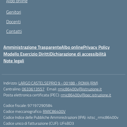
Albo online
Genitori
Docenti
Contatti
Amministrazione Trasparente
Albo online
Privacy Policy
Modello Esercizio Diritti
Dichiarazione di accessibilità
Note legali
Indirizzo:
LARGO CASTELSEPRIO 9 - 00188 - ROMA (RM)
Centralino:
0633613557
Email:
rmic86400v@istruzione.it
Posta elettronica certificata (PEC):
rmic86400v@pec.istruzione.it
Codice fiscale: 97197290584
Codice meccanografico:
RMIC86400V
Codice Indice delle Pubbliche Amministrazioni (IPA): istsc_rmic86400v
Codice unico di fatturazione (CUF): UF4BD3