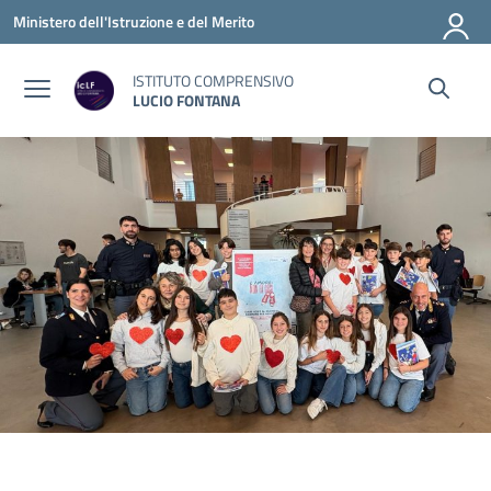
Vai ai contenuti
Vai al menu di navigazione
Vai al footer
Ministero dell'Istruzione e del Merito
ISTITUTO COMPRENSIVO
LUCIO FONTANA