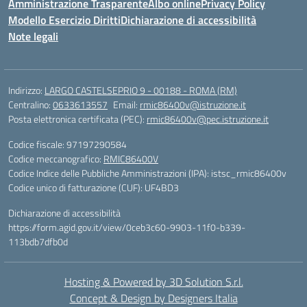
Amministrazione Trasparente
Albo online
Privacy Policy
Modello Esercizio Diritti
Dichiarazione di accessibilità
Note legali
Indirizzo:
LARGO CASTELSEPRIO 9 - 00188 - ROMA (RM)
Centralino:
0633613557
Email:
rmic86400v@istruzione.it
Posta elettronica certificata (PEC):
rmic86400v@pec.istruzione.it
Codice fiscale: 97197290584
Codice meccanografico:
RMIC86400V
Codice Indice delle Pubbliche Amministrazioni (IPA): istsc_rmic86400v
Codice unico di fatturazione (CUF): UF4BD3
Dichiarazione di accessibilità
https://form.agid.gov.it/view/0ceb3c60-9903-11f0-b339-
113bdb7dfb0d
Hosting & Powered by 3D Solution S.r.l.
Concept & Design by Designers Italia