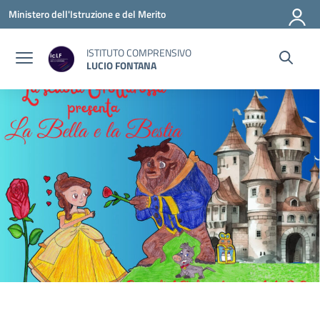
Vai ai contenuti
Vai al menu di navigazione
Vai al footer
Ministero dell'Istruzione e del Merito
ISTITUTO COMPRENSIVO
LUCIO FONTANA