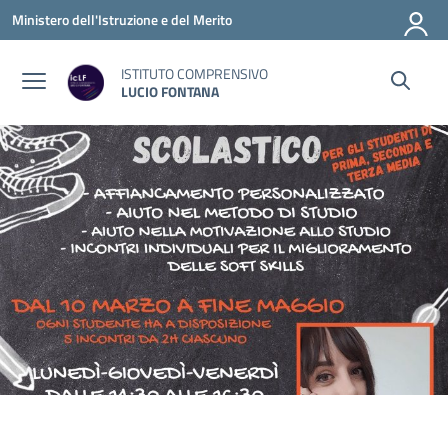
Vai ai contenuti
Vai al menu di navigazione
Vai al footer
Ministero dell'Istruzione e del Merito
ISTITUTO COMPRENSIVO
LUCIO FONTANA