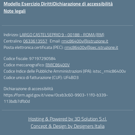
Modello Esercizio Diritti
Dichiarazione di accessibilità
Note legali
Indirizzo:
LARGO CASTELSEPRIO 9 - 00188 - ROMA (RM)
Centralino:
0633613557
Email:
rmic86400v@istruzione.it
Posta elettronica certificata (PEC):
rmic86400v@pec.istruzione.it
Codice fiscale: 97197290584
Codice meccanografico:
RMIC86400V
Codice Indice delle Pubbliche Amministrazioni (IPA): istsc_rmic86400v
Codice unico di fatturazione (CUF): UF4BD3
Dichiarazione di accessibilità
https://form.agid.gov.it/view/0ceb3c60-9903-11f0-b339-
113bdb7dfb0d
Hosting & Powered by 3D Solution S.r.l.
Concept & Design by Designers Italia