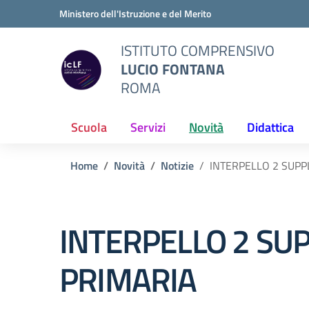
Vai ai contenuti
Vai al menu di navigazione
Vai al footer
Ministero dell'Istruzione e del Merito
ISTITUTO COMPRENSIVO
LUCIO FONTANA
ROMA
Scuola
Servizi
Novità
Didattica
Home
Novità
Notizie
INTERPELLO 2 SUP
INTERPELLO 2 SU
PRIMARIA