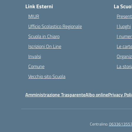
Link Esterni
La Scuo
MIUR
Present
Ufficio Scolastico Regionale
I luoghi
Scuola in Chiaro
I numeri
Iscrizioni On Line
Le carte
Invalsi
Organiz
Comune
La stori
Vecchio sito Scuola
Amministrazione Trasparente
Albo online
Privacy Poli
Centralino:
063361355