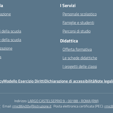
la
I Servizi
azione
Personale scolastico
Famiglie e studenti
 della scuola
Percorsi di studio
 della scuola
Didattica
zazione
Offerta formativa
a
Le schede didattiche
I progetti delle classi
cy
Modello Esercizio Diritti
Dichiarazione di accessibilità
Note legali
Indirizzo:
LARGO CASTELSEPRIO 9 - 00188 - ROMA (RM)
7
Email:
rmic86400v@istruzione.it
Posta elettronica certificata (PEC):
rmic8