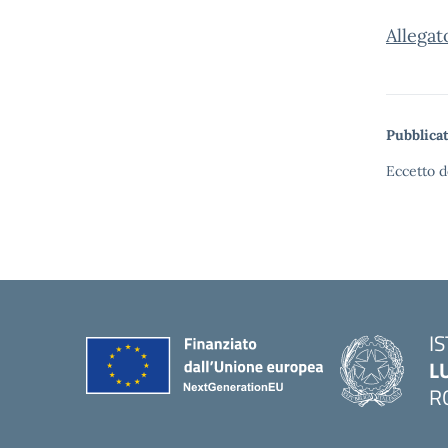
Allegat
Pubblicat
Eccetto d
I
L
R
— 