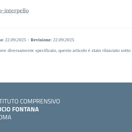
o-interpello
o:
22.09.2025
-
Revisione:
22.09.2025
ove diversamente specificato, questo articolo è stato rilasciato sott
STITUTO COMPRENSIVO
UCIO FONTANA
OMA
Visita la pagina iniziale della scuola