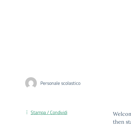
Personale scolastico
Stampa / Condividi
Welcome
then st