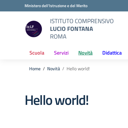
Vai ai contenuti
Vai al menu di navigazione
Vai al footer
Ministero dell'Istruzione e del Merito
ISTITUTO COMPRENSIVO
LUCIO FONTANA
ROMA
Scuola
Servizi
Novità
Didattica
Home
Novità
Hello world!
Hello world!