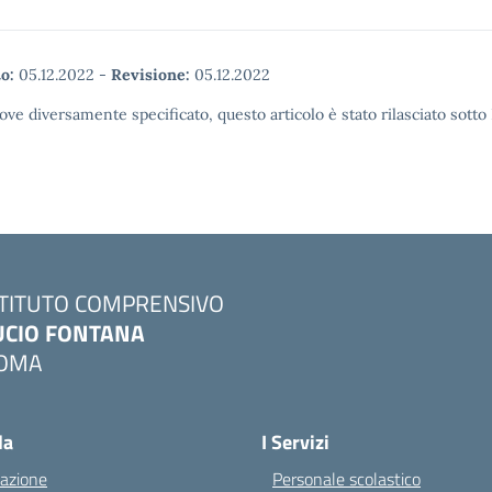
o:
05.12.2022
-
Revisione:
05.12.2022
ove diversamente specificato, questo articolo è stato rilasciato sott
STITUTO COMPRENSIVO
UCIO FONTANA
OMA
Visita la pagina iniziale della scuola
la
I Servizi
azione
Personale scolastico