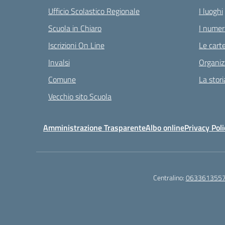
Ufficio Scolastico Regionale
I luoghi
Scuola in Chiaro
I numeri
Iscrizioni On Line
Le carte
Invalsi
Organiz
Comune
La stori
Vecchio sito Scuola
Amministrazione Trasparente
Albo online
Privacy Poli
Centralino:
063361355