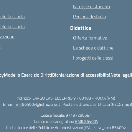
Famiglie e studenti
 della scuola
Percorsi di studio
 della scuola
Didattica
zazione
Offerta formativa
a
Le schede didattiche
I progetti delle classi
cy
Modello Esercizio Diritti
Dichiarazione di accessibilità
Note legali
Indirizzo:
LARGO CASTELSEPRIO 9 - 00188 - ROMA (RM)
7
Email:
rmic86400v@istruzione.it
Posta elettronica certificata (PEC):
rmic8
Codice fiscale: 97197290584
Codice meccanografico:
RMIC86400V
Codice Indice delle Pubbliche Amministrazioni (IPA): istsc_rmic86400v