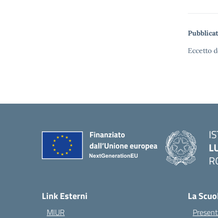
Pubblicat
Eccetto d
I
L
R
— 
Link Esterni
La Scuo
MIUR
Present