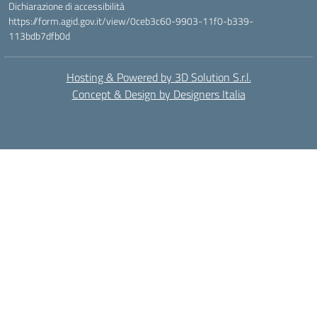
Dichiarazione di accessibilità
https://form.agid.gov.it/view/0ceb3c60-9903-11f0-b339-
113bdb7dfb0d
Hosting & Powered by 3D Solution S.r.l.
Concept & Design by Designers Italia