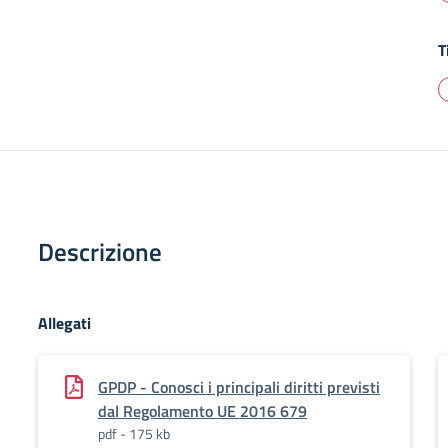
T
Descrizione
Allegati
GPDP - Conosci i principali diritti previsti
dal Regolamento UE 2016 679
pdf - 175 kb