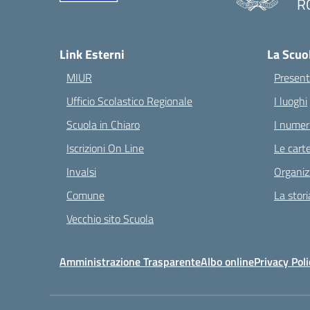
R
— 
Link Esterni
La Scuo
MIUR
Present
Ufficio Scolastico Regionale
I luoghi
Scuola in Chiaro
I numeri
Iscrizioni On Line
Le carte
Invalsi
Organiz
Comune
La stori
Vecchio sito Scuola
Amministrazione Trasparente
Albo online
Privacy Poli