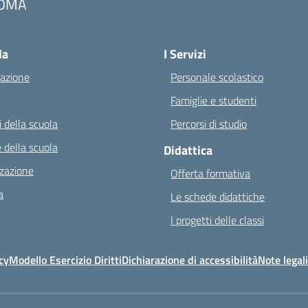
OMA
Visita la pagina iniziale della scuola
la
I Servizi
azione
Personale scolastico
Famiglie e studenti
 della scuola
Percorsi di studio
 della scuola
Didattica
zazione
Offerta formativa
a
Le schede didattiche
I progetti delle classi
cy
Modello Esercizio Diritti
Dichiarazione di accessibilità
Note legali