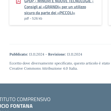
GPDP - MINORI E NUOVE TECNOLOGIE -
Consigli ai «GRANDI» per un utilizzo
sicuro da parte dei «PICCOLI»
pdf - 526 kb
Pubblicato:
13.11.2024
-
Revisione:
13.11.2024
Eccetto dove diversamente specificato, questo articolo è stato 
Creative Commons Attribuzione 4.0 Italia.
STITUTO COMPRENSIVO
UCIO FONTANA