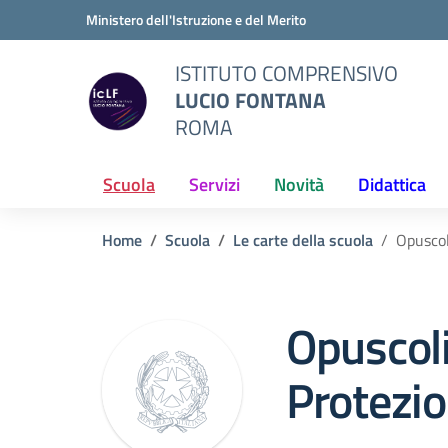
Vai ai contenuti
Vai al menu di navigazione
Vai al footer
Ministero dell'Istruzione e del Merito
ISTITUTO COMPRENSIVO
LUCIO FONTANA
ROMA
Scuola
Servizi
Novità
Didattica
Home
Scuola
Le carte della scuola
Opuscol
Opuscol
Protezio