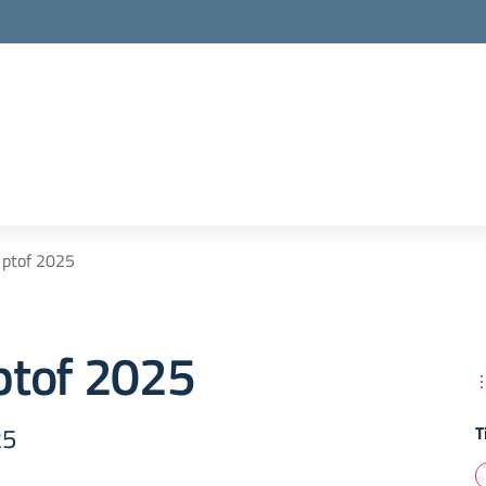
i ptof 2025
 ptof 2025
25
T