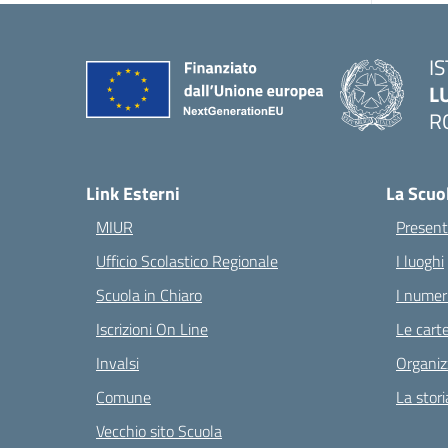
I
L
R
— 
Link Esterni
La Scuo
MIUR
Present
Ufficio Scolastico Regionale
I luoghi
Scuola in Chiaro
I numeri
Iscrizioni On Line
Le carte
Invalsi
Organiz
Comune
La stori
Vecchio sito Scuola