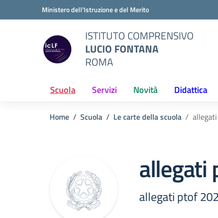
Vai ai contenuti
Vai al menu di navigazione
Vai al footer
Ministero dell'Istruzione e del Merito
ISTITUTO COMPRENSIVO
LUCIO FONTANA
ROMA
Scuola
Servizi
Novità
Didattica
Home
Scuola
Le carte della scuola
allegat
allegati
allegati ptof 20