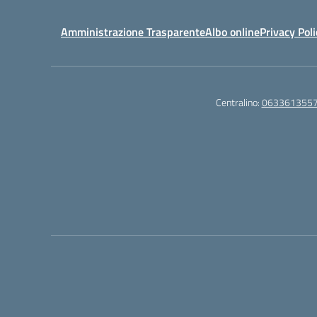
Amministrazione Trasparente
Albo online
Privacy Poli
Centralino:
063361355