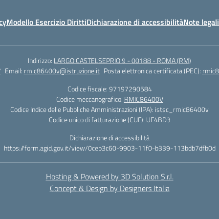
cy
Modello Esercizio Diritti
Dichiarazione di accessibilità
Note legali
Indirizzo:
LARGO CASTELSEPRIO 9 - 00188 - ROMA (RM)
7
Email:
rmic86400v@istruzione.it
Posta elettronica certificata (PEC):
rmic8
Codice fiscale: 97197290584
Codice meccanografico:
RMIC86400V
Codice Indice delle Pubbliche Amministrazioni (IPA): istsc_rmic86400v
Codice unico di fatturazione (CUF): UF4BD3
Dichiarazione di accessibilità
https://form.agid.gov.it/view/0ceb3c60-9903-11f0-b339-113bdb7dfb0d
Hosting & Powered by 3D Solution S.r.l.
Concept & Design by Designers Italia