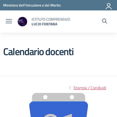
Vai ai contenuti
Vai al menu di navigazione
Vai al footer
Ministero dell'Istruzione e del Merito
ISTITUTO COMPRENSIVO
LUCIO FONTANA
Calendario docenti
Stampa / Condividi