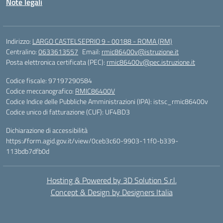
Note legali
Indirizzo:
LARGO CASTELSEPRIO 9 - 00188 - ROMA (RM)
Centralino:
0633613557
Email:
rmic86400v@istruzione.it
Posta elettronica certificata (PEC):
rmic86400v@pec.istruzione.it
Codice fiscale: 97197290584
Codice meccanografico:
RMIC86400V
Codice Indice delle Pubbliche Amministrazioni (IPA): istsc_rmic86400v
Codice unico di fatturazione (CUF): UF4BD3
Dichiarazione di accessibilità
https://form.agid.gov.it/view/0ceb3c60-9903-11f0-b339-
113bdb7dfb0d
Hosting & Powered by 3D Solution S.r.l.
Concept & Design by Designers Italia