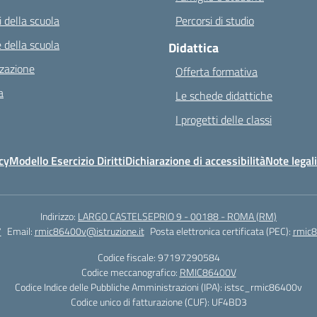
 della scuola
Percorsi di studio
 della scuola
Didattica
zazione
Offerta formativa
a
Le schede didattiche
I progetti delle classi
cy
Modello Esercizio Diritti
Dichiarazione di accessibilità
Note legali
Indirizzo:
LARGO CASTELSEPRIO 9 - 00188 - ROMA (RM)
7
Email:
rmic86400v@istruzione.it
Posta elettronica certificata (PEC):
rmic8
Codice fiscale: 97197290584
Codice meccanografico:
RMIC86400V
Codice Indice delle Pubbliche Amministrazioni (IPA): istsc_rmic86400v
Codice unico di fatturazione (CUF): UF4BD3