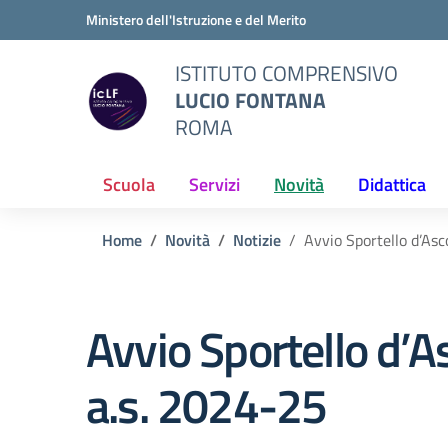
Vai ai contenuti
Vai al menu di navigazione
Vai al footer
Ministero dell'Istruzione e del Merito
ISTITUTO COMPRENSIVO
LUCIO FONTANA
ROMA
Scuola
Servizi
Novità
Didattica
Home
Novità
Notizie
Avvio Sportello d’Asc
Avvio Sportello d’A
a.s. 2024-25