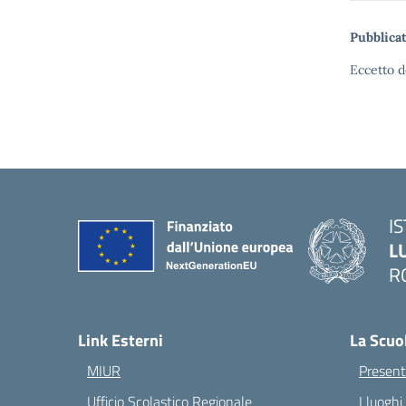
Pubblicat
Eccetto d
I
L
R
— 
Link Esterni
La Scuo
MIUR
Present
Ufficio Scolastico Regionale
I luoghi