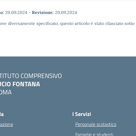
o:
20.09.2024
-
Revisione:
20.09.2024
ove diversamente specificato, questo articolo è stato rilasciato sott
STITUTO COMPRENSIVO
UCIO FONTANA
OMA
Visita la pagina iniziale della scuola
la
I Servizi
azione
Personale scolastico
Famiglie e studenti