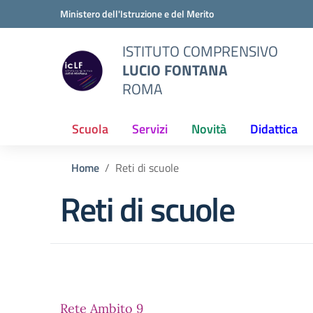
Vai ai contenuti
Vai al menu di navigazione
Vai al footer
Ministero dell'Istruzione e del Merito
ISTITUTO COMPRENSIVO
LUCIO FONTANA
ROMA
Scuola
Servizi
Novità
Didattica
Home
Reti di scuole
Reti di scuole
Rete Ambito 9