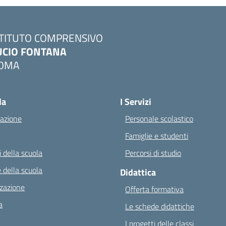
STITUTO COMPRENSIVO
UCIO FONTANA
OMA
Visita la pagina iniziale della scuola
la
I Servizi
azione
Personale scolastico
Famiglie e studenti
 della scuola
Percorsi di studio
 della scuola
Didattica
zazione
Offerta formativa
a
Le schede didattiche
I progetti delle classi