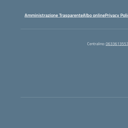
Amministrazione Trasparente
Albo online
Privacy Poli
Centralino:
063361355