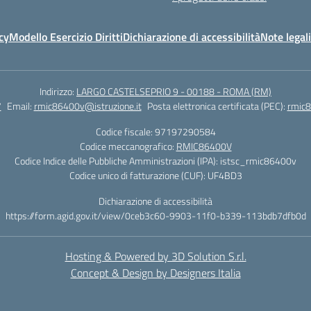
cy
Modello Esercizio Diritti
Dichiarazione di accessibilità
Note legali
Indirizzo:
LARGO CASTELSEPRIO 9 - 00188 - ROMA (RM)
7
Email:
rmic86400v@istruzione.it
Posta elettronica certificata (PEC):
rmic8
Codice fiscale: 97197290584
Codice meccanografico:
RMIC86400V
Codice Indice delle Pubbliche Amministrazioni (IPA): istsc_rmic86400v
Codice unico di fatturazione (CUF): UF4BD3
Dichiarazione di accessibilità
https://form.agid.gov.it/view/0ceb3c60-9903-11f0-b339-113bdb7dfb0d
Hosting & Powered by 3D Solution S.r.l.
Concept & Design by Designers Italia