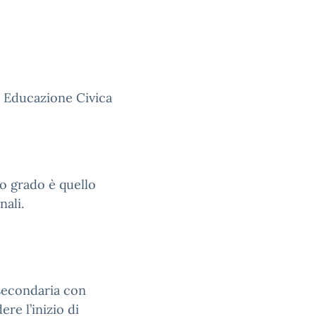
i Educazione Civica
mo grado è quello
nali.
 secondaria con
re l’inizio di