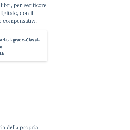
ibri, per verificare
igitale, con il
re compensativi.
aria-I-grado-Classi-
e
 kb
ia della propria