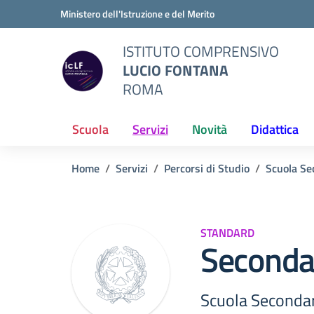
Vai ai contenuti
Vai al menu di navigazione
Vai al footer
Ministero dell'Istruzione e del Merito
ISTITUTO COMPRENSIVO
LUCIO FONTANA
ROMA
Scuola
Servizi
Novità
Didattica
Home
Servizi
Percorsi di Studio
Scuola Se
STANDARD
Seconda
Scuola Seconda